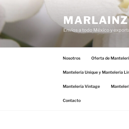
Saltar
al
MARLAINZ
contenido
Envíos a todo México y export
Nosotros
Oferta de Manteler
Mantelería Unique y Mantelería Li
Mantelería Vintage
Manteler
Contacto