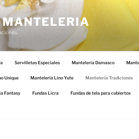
 MANTELERIA
aciones.
ía
Servilletas Especiales
Mantelería Damasco
Mante
no Unique
Mantelería Lino Yute
Mantelería Tradiciones
ía Fantasy
Fundas Licra
Fundas de tela para cubiertos