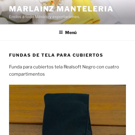
Saltar
MARLAINZ MANTELERIA
al
Envíos a todo México y exportaciones.
contenido
Menú
FUNDAS DE TELA PARA CUBIERTOS
Funda para cubiertos tela Realsoft Negro con cuatro
compartimentos